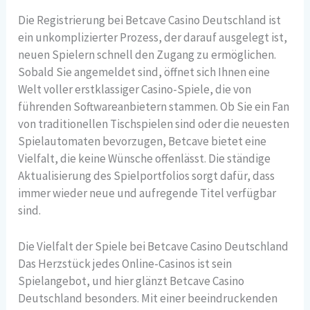
Die Registrierung bei Betcave Casino Deutschland ist
ein unkomplizierter Prozess, der darauf ausgelegt ist,
neuen Spielern schnell den Zugang zu ermöglichen.
Sobald Sie angemeldet sind, öffnet sich Ihnen eine
Welt voller erstklassiger Casino-Spiele, die von
führenden Softwareanbietern stammen. Ob Sie ein Fan
von traditionellen Tischspielen sind oder die neuesten
Spielautomaten bevorzugen, Betcave bietet eine
Vielfalt, die keine Wünsche offenlässt. Die ständige
Aktualisierung des Spielportfolios sorgt dafür, dass
immer wieder neue und aufregende Titel verfügbar
sind.
Die Vielfalt der Spiele bei Betcave Casino Deutschland
Das Herzstück jedes Online-Casinos ist sein
Spielangebot, und hier glänzt Betcave Casino
Deutschland besonders. Mit einer beeindruckenden