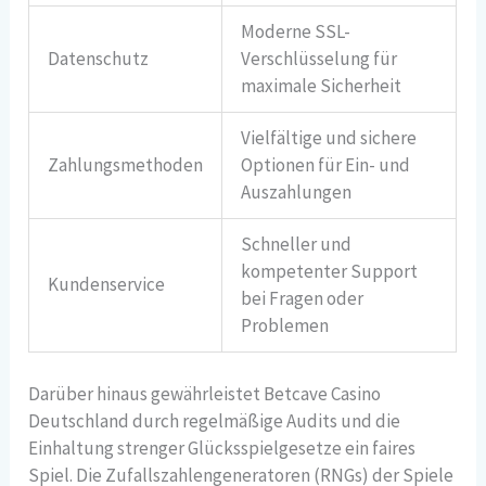
Moderne SSL-
Datenschutz
Verschlüsselung für
maximale Sicherheit
Vielfältige und sichere
Zahlungsmethoden
Optionen für Ein- und
Auszahlungen
Schneller und
kompetenter Support
Kundenservice
bei Fragen oder
Problemen
Darüber hinaus gewährleistet Betcave Casino
Deutschland durch regelmäßige Audits und die
Einhaltung strenger Glücksspielgesetze ein faires
Spiel. Die Zufallszahlengeneratoren (RNGs) der Spiele