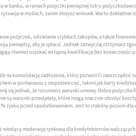
kę w banku, w ramach pożyczki pieniężnej lub u pożyczkodawcó
ą sytuację w myślach, zanim złożysz wniosek. Warto dokładnie r
enie pożyczek, udzielanie szybkich zakupów, a także finanso
ują pieniędzy, aby je spłacić. Jednak zazwyczaj otrzymasz zg
agają również uzyskać wstępną kwalifikację bez konieczności 
ób na konsolidację zadłużenia, który pozwoli Ci zaoszczędzić na
hem w porównaniu z zespołami cięć, takimi jak karty kredyto
wnij się jednak, że rozumiesz warunki umowy. Dobra pożyczka f
żne są warunki przedpłaty, które mogą znacznie obniżyć koszty
31% zysku przed opodatkowaniem. Jest to stabilny poziom dla 
 wiodącą moderację rynkową dla kredytobiorców walczących 