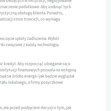
ztów bieżących w instytucji, negocjowanie
ć znaczenie podatkowe. Aby uniknąć tych
rystyczną obsługę klienta. Ponadto,
alizacji stron trzecich, co wymaga
poczęcie spłaty zadłużenia. Wybór
iki związane z każdą technologią.
ć kredyt. Aby rozpocząć ubieganie się o
e instytucji finansowych pozwala na wstępną
ędzie źródło energii i jak będzie wyglądał
itału lokalnego, a firmy pożyczkowe
 ale przed podjęciem decyzji o tym, jak