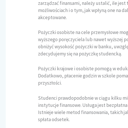
zarządzać finansami, należy ustalić, ile jes
możliwościach i o tym, jak wpłyną one na da
akceptowane.
Pożyczki osobiste na cele przemysłowe mog
wyższego poręczyciela lub nawet wyższej p
obniżyć wysokość pożyczki w banku, uwzględ
zdecydujemy się na pożyczkę studencką.
Pożyczki krajowe i osobiste pomogą w eduka
Dodatkowo, płacenie godzin w szkole poma
przyszłości.
Studenci prawdopodobnie w ciągu kilku min
instytucje finansowe. Usługa jest bezpłatn
Istnieje wiele metod finansowania, takich j
spłata odsetek.