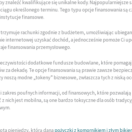
 znaleźć kwalifikujące się unikalne kody. Najpopularniejsze 
w ciągu określonego terminu. Tego typu opcje finansowania są 
instytucje finansowe.
trzymuje rachunki zgodnie z budżetem, umożliwiając ubieganie
mie internetowej uzyskać dochód, a jednocześnie pomoże Ci upo
dzaje finansowania przemysłowego.
rzeczywistości dodatkowe fundusze budowlane, które pomagają
ów za dekadę. Te opcje finansowania są prawie zawsze bezpiec
rzy noszą modne „tokeny” biznesowe, zwłaszcza tych z niską o
 zakres poufnych informacji, od finansowych, które pozwalają 
 z nich jest mobilna, są one bardzo toksyczne dla osób tradyc
owym.
ota pieniędzy, którą dana
pożyczki z komornikiem i złym biki