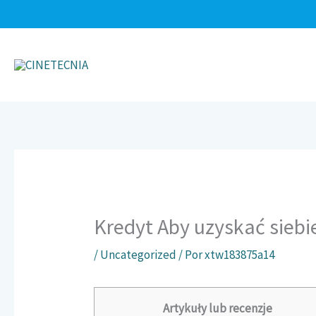
Ir
al
contenido
Kredyt Aby uzyskać siebi
/
Uncategorized
/ Por
xtw183875a14
Artykuły lub recenzje