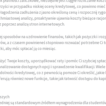
ak płatności zaliczkowe, niezbędne jest ciągłe rozliczanie kos
korzyści w przypadku niskiej oceny kredytowej, co powinno mie
agodzenia zadłużenia z jasno określoną ceną i rozpocznij rygo
hmiastowej analizy, proaktywnie ujawnia koszty bieżące racjon
 poprzez analizę stron internetowych.
ej sposobów na uzdrowienie finansów, takich jak pożyczki i roz
orów, a z czasem powinieneś stopniowo rozważać potrzebne Ci tr
i, aby móc spłacać ją co miesiąc.
yć Twoje koszty, uporządkować raty i pomóc Ci szybciej spłaci
nalizowanie dostępnych opcji i sprawdzenie kwalifikacji. Wiel
dolności kredytowej, co z pewnością pomoże Ci określić, jakie b
erują również nowe funkcje, takie jak łatwość dostępu do kap
ższych
edniej są standardowym źródłem wynagrodzenia dla studentów,