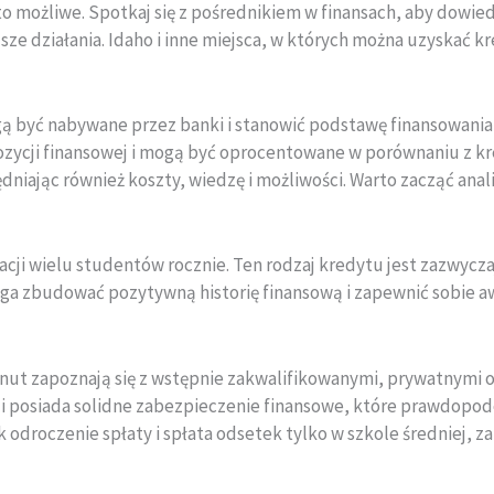
t to możliwe. Spotkaj się z pośrednikiem w finansach, aby dowi
lsze działania. Idaho i inne miejsca, w których można uzyskać
ą być nabywane przez banki i stanowić podstawę finansowani
ozycji finansowej i mogą być oprocentowane w porównaniu z k
niając również koszty, wiedzę i możliwości. Warto zacząć an
cji wielu studentów rocznie. Ten rodzaj kredytu jest zazwycza
ga zbudować pozytywną historię finansową i zapewnić sobie a
ut zapoznają się z wstępnie zakwalifikowanymi, prywatnymi o
a i posiada solidne zabezpieczenie finansowe, które prawdopo
ak odroczenie spłaty i spłata odsetek tylko w szkole średniej, 