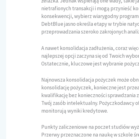
żelazka. Jednak wspierają one wady, takie j
nietrafionych transakcji i mogą przynieść 
konsekwencji, wybierz wiarygodny program ł
DebtBlue jasno określa etapy w trybie natyc
przeprowadzania szeroko zakrojonych analiz
A nawet konsolidacja zadłużenia, coraz więc
najlepszej opcji zaczyna się od Twoich wyb
Ostatecznie, kluczowe jest wybranie pożyczk
Najnowsza konsolidacja pożyczek może obniż
konsolidację pożyczek, konieczne jest przea
kwalifikację bez konieczności sprawdzania z
Twój zasób intelektualny. Pożyczkodawcy of
monitorują wyniki kredytowe.
Punkty zaliczeniowe na poczet studiów wy
Przerwy przeznaczone na naukę w szkole śr